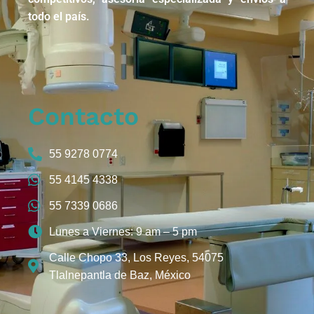
todo el país.
Contacto
55 9278 0774
55 4145 4338
55 7339 0686
Lunes a Viernes: 9 am – 5 pm
Calle Chopo 33, Los Reyes, 54075
Tlalnepantla de Baz, México