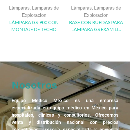
Lámparas
,
Lamparas de
Lámparas
,
Lamparas de
Exploracion
Exploracion
LÁMPARA GS-900 CON
BASE CON RUEDAS PARA
MONTAJE DE TECHO
LAMPARA GS EXAM LI...
Nosotros
Equipo Médico México es una empresa
especializada en equipo médico en México para
hospitales, clínicas y consultorios. Ofrecemos
venta y distribución nacional con precios
competitivos, asesoría especializada y envíos a