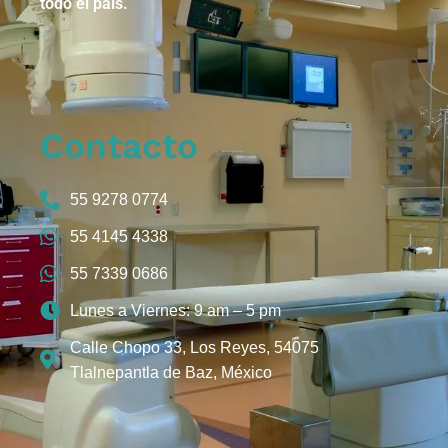
todo el país.
Contacto
55 9278 0774
55 4145 4338
55 7339 0686
Lunes a Viernes: 9 am – 5 pm
Calle Chopo 33, Los Reyes, 54075
Tlalnepantla de Baz, México