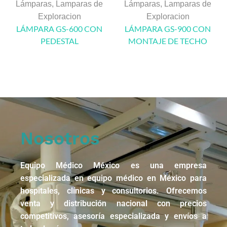
Lámparas
,
Lamparas de
Lámparas
,
Lamparas de
Exploracion
Exploracion
LÁMPARA GS-600 CON
LÁMPARA GS-900 CON
PEDESTAL
MONTAJE DE TECHO
Nosotros
Equipo Médico México es una empresa
especializada en equipo médico en México para
hospitales, clínicas y consultorios. Ofrecemos
venta y distribución nacional con precios
competitivos, asesoría especializada y envíos a