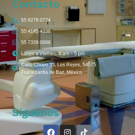
Contacto
55 9278 0774
55 4145 4338
55 7339 0686
Lunes a Viernes: 9 am – 5 pm
Calle Chopo 33, Los Reyes, 54075
Tlalnepantla de Baz, México
Síguenos