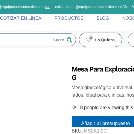
@equipomedicomexico.com
cotizaciones@equipomedicomexico.com
COTIZAR EN LÍNEA
PRODUCTOS
BLOG
NOS
0
Lo Quiero
Buscar
Mesa Para Exploració
G
Mesa ginecológica universal
lados. Ideal para clínicas, ho
18 people are viewing this
Añadir al presupuesto
SKU:
MS2K1.0C