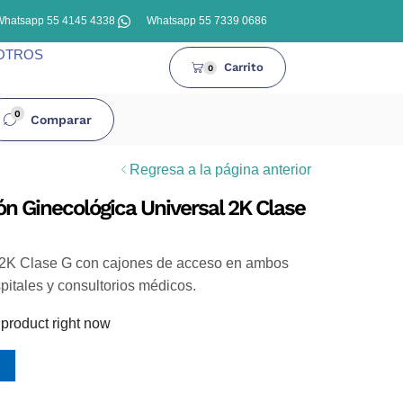
Whatsapp 55 4145 4338
Whatsapp 55 7339 0686
OTROS
Carrito
0
0
Comparar
Regresa a la página anterior
n Ginecológica Universal 2K Clase
 2K Clase G con cajones de acceso en ambos
spitales y consultorios médicos.
 product right now