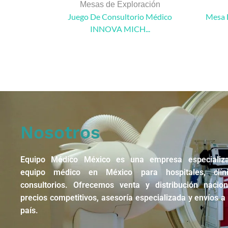
Mesas de Exploración
Juego De Consultorio Médico
Mesa 
INNOVA MICH...
Nosotros
Equipo Médico México es una empresa especializ
equipo médico en México para hospitales, clín
consultorios. Ofrecemos venta y distribución nacio
precios competitivos, asesoría especializada y envíos a 
país.