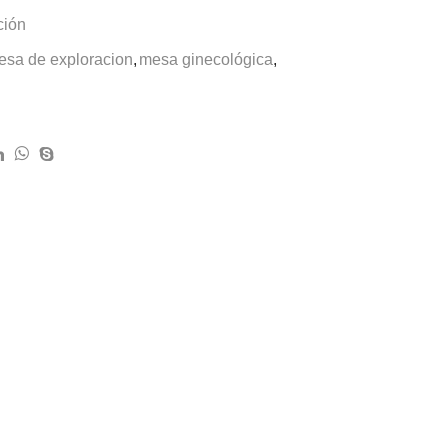
ción
esa de exploracion
,
mesa ginecológica
,