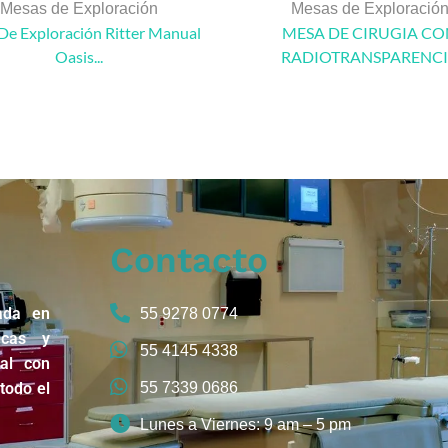
Mesas de Exploración
Mesas de Exploració
De Exploración Ritter Manual
MESA DE CIRUGIA CO
Oasis...
RADIOTRANSPARENC
Contacto
ada en
55 9278 0774
icas y
55 4145 4338
nal con
todo el
55 7339 0686
Lunes a Viernes: 9 am – 5 pm