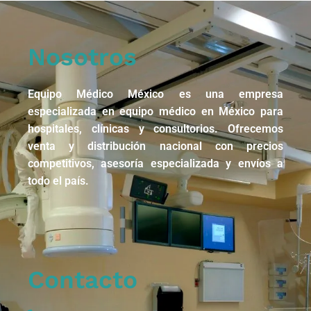
Nosotros
Equipo Médico México es una empresa
especializada en equipo médico en México para
hospitales, clínicas y consultorios. Ofrecemos
venta y distribución nacional con precios
competitivos, asesoría especializada y envíos a
todo el país.
Contacto