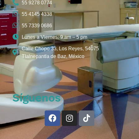
55 9278 0774
55 4145 4338
55 7339 0686
Lunes a Viernes: 9 am – 5 pm
Calle Chopo 33, Los Reyes, 54075
Tlalnepantla de Baz, México
Síguenos