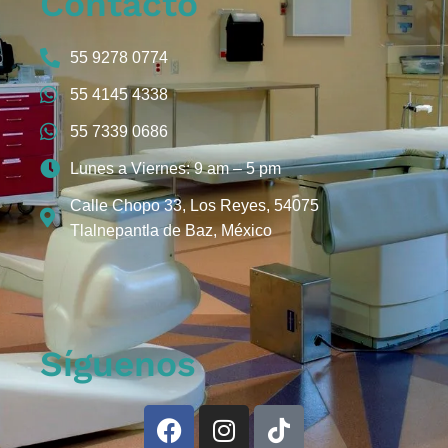
Contacto
55 9278 0774
55 4145 4338
55 7339 0686
Lunes a Viernes: 9 am – 5 pm
Calle Chopo 33, Los Reyes, 54075
Tlalnepantla de Baz, México
Síguenos