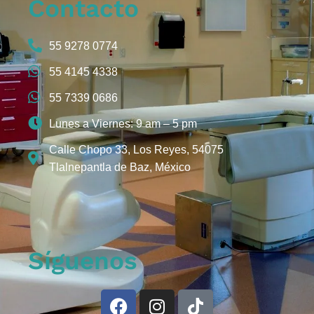
Contacto
55 9278 0774
55 4145 4338
55 7339 0686
Lunes a Viernes: 9 am – 5 pm
Calle Chopo 33, Los Reyes, 54075
Tlalnepantla de Baz, México
Síguenos