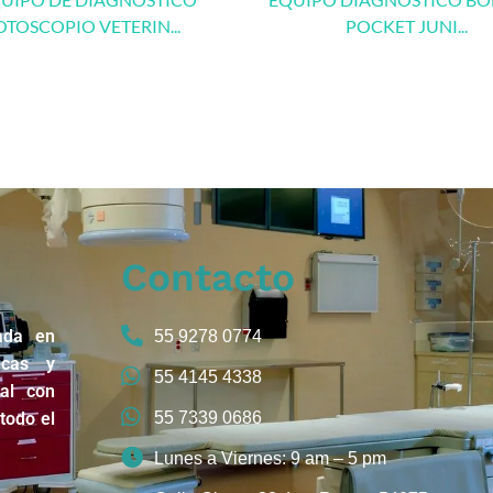
OTOSCOPIO VETERIN...
POCKET JUNI...
Contacto
ada en
55 9278 0774
icas y
55 4145 4338
nal con
todo el
55 7339 0686
Lunes a Viernes: 9 am – 5 pm