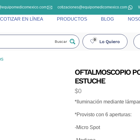
@equipomedicomexico.com
cotizaciones@equipomedicomexico.com
COTIZAR EN LÍNEA
PRODUCTOS
BLOG
NOS
0
Lo Quiero
Buscar
os
OFTALMOSCOPIO PO
ESTUCHE
$
0
*Iluminación mediante lámpar
*Provisto con 6 aperturas:
-Micro Spot