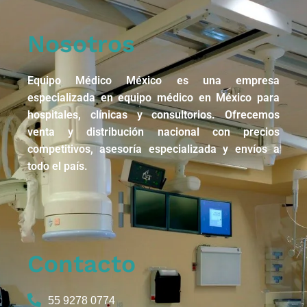
Nosotros
Equipo Médico México es una empresa
especializada en equipo médico en México para
hospitales, clínicas y consultorios. Ofrecemos
venta y distribución nacional con precios
competitivos, asesoría especializada y envíos a
todo el país.
Contacto
55 9278 0774