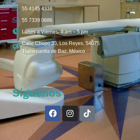
55 4145 4338
55 7339 0686
Lunes a Viernes: 9 am – 5 pm
Calle Chopo 33, Los Reyes, 54075
Tlalnepantla de Baz, México
Síguenos