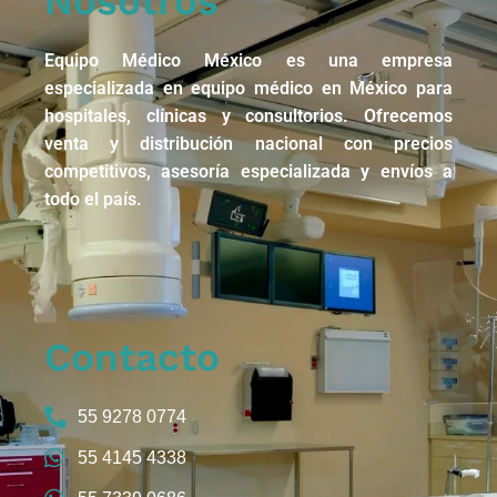
Nosotros
Equipo Médico México es una empresa
especializada en equipo médico en México para
hospitales, clínicas y consultorios. Ofrecemos
venta y distribución nacional con precios
competitivos, asesoría especializada y envíos a
todo el país.
Contacto
55 9278 0774
55 4145 4338