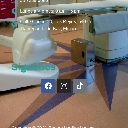
55 7339 0686
Lunes a Viernes: 9 am – 5 pm
Calle Chopo 33, Los Reyes, 54075
Tlalnepantla de Baz, México
Síguenos