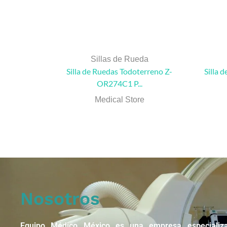
Sillas de Rueda
Silla de Ruedas Todoterreno Z-
Silla 
OR274C1 P...
Medical Store
Nosotros
Equipo Médico México es una empresa especializ