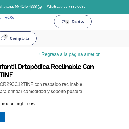
Whatsapp 55 4145 4338
Whatsapp 55 7339 0686
OTROS
Carrito
0
0
Comparar
Regresa a la página anterior
nfantil Ortopédica Reclinable Con
TINF
 Z-OR293C12TINF con respaldo reclinable,
ara brindar comodidad y soporte postural.
 product right now