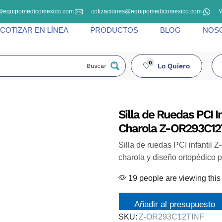
@equipomedicomexico.com
cotizaciones@equipomedicomexico.com
COTIZAR EN LÍNEA
PRODUCTOS
BLOG
NOS
0
Lo Quiero
Buscar
Silla de Ruedas PCI I
Charola Z-OR293C12
Silla de ruedas PCI infantil
charola y diseño ortopédico p
19 people are viewing this
Añadir al presupuesto
SKU:
Z-OR293C12TINF