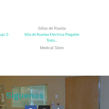
Sillas de Rueda
ujo Z-
Silla de Ruedas Eléctrica Plegable
Silla de 
Todo...
Medical Store
Síguenos