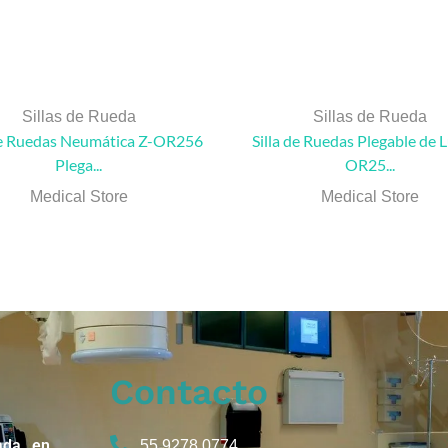
Sillas de Rueda
Sillas de Rueda
de Ruedas Neumática Z-OR256
Silla de Ruedas Plegable de L
Plega...
OR25...
Medical Store
Medical Store
Contacto
ada en
55 9278 0774