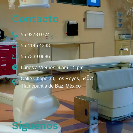
Contacto
55 9278 0774
55 4145 4338
55 7339 0686
Lunes a Viernes: 9 am – 5 pm
Calle Chopo 33, Los Reyes, 54075
Tlalnepantla de Baz, México
Síguenos