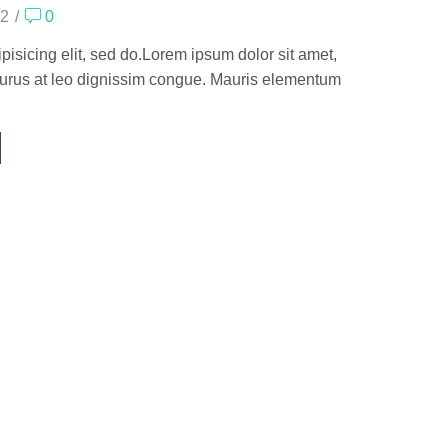
2
/
0
isicing elit, sed do.Lorem ipsum dolor sit amet,
 purus at leo dignissim congue. Mauris elementum