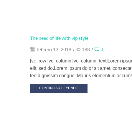
The need of life with vip style
febrero 13, 2018
/
188
/
0
[vc_row][vc_column][vc_column_text]Lorem ipsum
elit, sed do.Lorem ipsum dolor sit amet, consectetu
leo dignissim congue. Mauris elementum accumsa
CONTINUAR LEYENDO