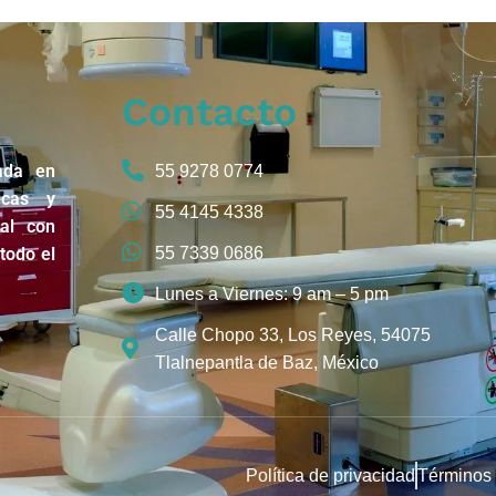
Contacto
ada en
55 9278 0774
icas y
55 4145 4338
nal con
todo el
55 7339 0686
Lunes a Viernes: 9 am – 5 pm
Calle Chopo 33, Los Reyes, 54075
Tlalnepantla de Baz, México
Política de privacidad
Términos 