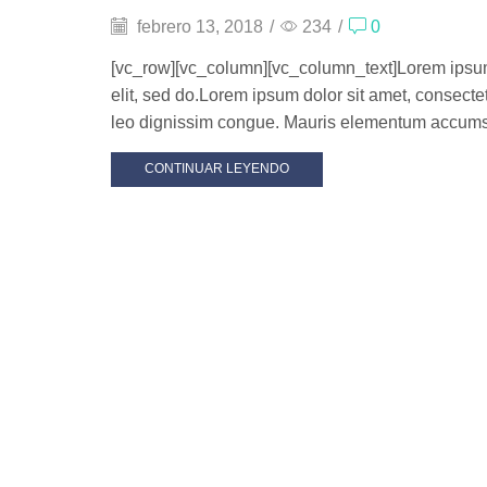
febrero 13, 2018
/
234
/
0
[vc_row][vc_column][vc_column_text]Lorem ipsum
elit, sed do.Lorem ipsum dolor sit amet, consectetu
leo dignissim congue. Mauris elementum accumsa
CONTINUAR LEYENDO