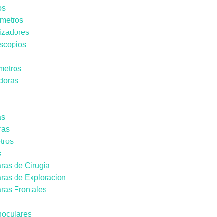
os
ómetros
lizadores
oscopios
metros
doras
as
ras
tros
s
ras de Cirugia
ras de Exploracion
ras Frontales
noculares