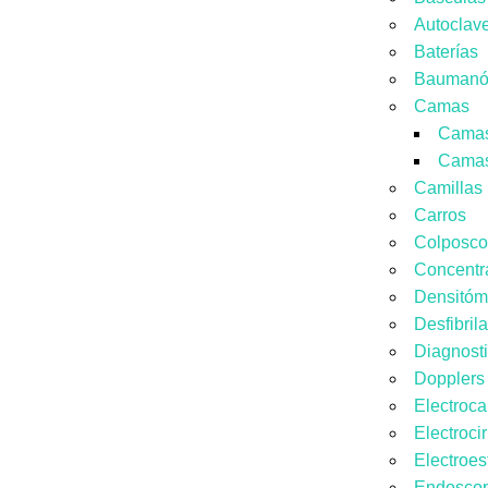
Autoclav
Baterías
Baumanó
Camas
Camas
Camas
Camillas
Carros
Colposco
Concentr
Densitóm
Desfibril
Diagnost
Dopplers
Electroca
Electroci
Electroes
Endoscop