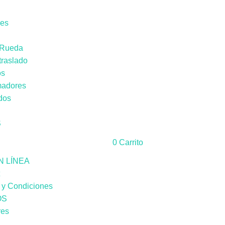
les
e Rueda
 traslado
os
madores
dos
S
0
Carrito
N LÍNEA
t
 y Condiciones
OS
res