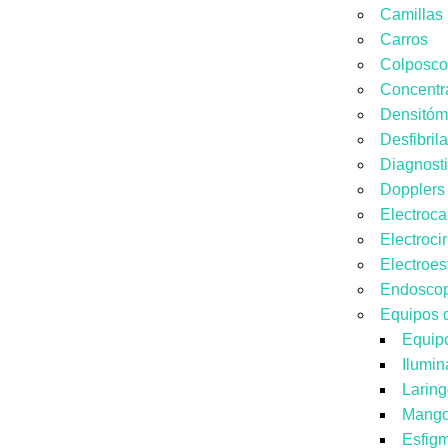
Camillas
Carros
Colposco
Concentr
Densitóm
Desfibril
Diagnost
Dopplers
Electroca
Electroci
Electroes
Endoscop
Equipos 
Equip
Ilumi
Larin
Mang
Esfig