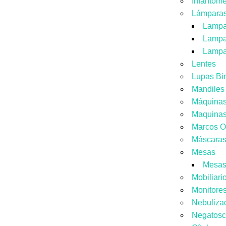
Infantome
Lámpara
Lampa
Lampa
Lampa
Lentes
Lupas Bi
Mandiles
Máquinas
Maquinas
Marcos O
Máscara
Mesas
Mesas
Mobiliari
Monitores
Nebuliza
Negatosc