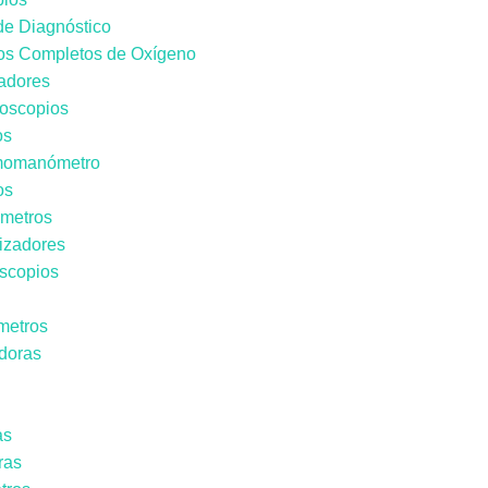
de Diagnóstico
os Completos de Oxígeno
nadores
goscopios
os
momanómetro
os
ómetros
lizadores
oscopios
metros
doras
as
ras