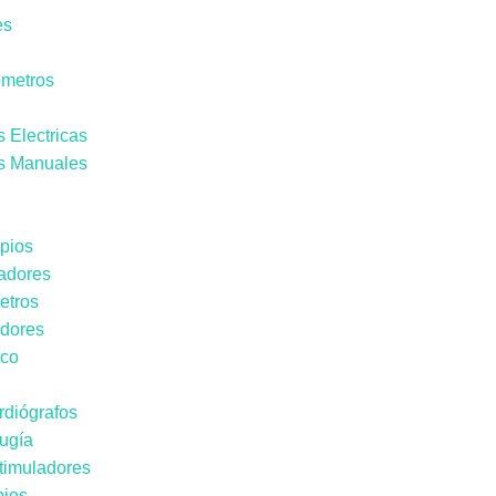
es
metros
 Electricas
 Manuales
pios
adores
etros
adores
ico
rdiógrafos
rugía
timuladores
ios