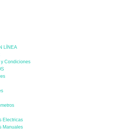
N LÍNEA
t
 y Condiciones
OS
res
es
metros
 Electricas
 Manuales