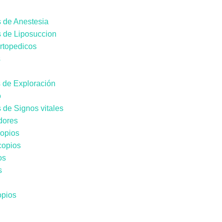
 de Anestesia
 de Liposuccion
rtopedicos
s
 de Exploración
o
 de Signos vitales
dores
opios
copios
os
s
opios