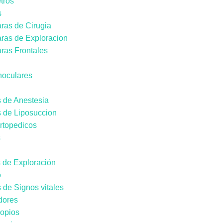
tros
s
ras de Cirugia
ras de Exploracion
ras Frontales
noculares
 de Anestesia
 de Liposuccion
rtopedicos
s
 de Exploración
o
 de Signos vitales
dores
opios