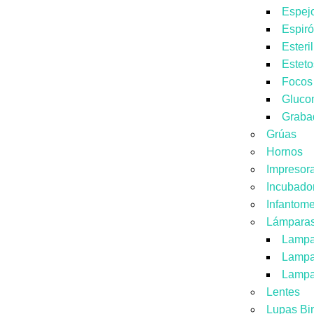
Espej
Espir
Esteri
Estet
Focos
Gluco
Graba
Grúas
Hornos
Impresor
Incubado
Infantome
Lámpara
Lampa
Lampa
Lampa
Lentes
Lupas Bi