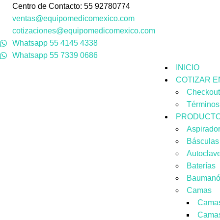
Centro de Contacto: 55 92780774
ventas@equipomedicomexico.com
cotizaciones@equipomedicomexico.com
Whatsapp 55 4145 4338
Whatsapp 55 7339 0686
INICIO
COTIZAR E
Checkou
Términos
PRODUCT
Aspirado
Básculas
Autoclav
Baterías
Baumanó
Camas
Camas
Camas