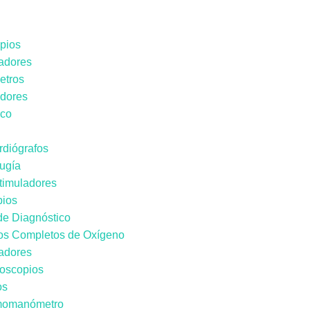
pios
adores
etros
adores
ico
rdiógrafos
rugía
timuladores
ios
de Diagnóstico
os Completos de Oxígeno
nadores
goscopios
os
momanómetro