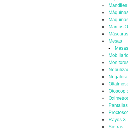
Mandiles
Máquinas
Maquinas
Marcos O
Máscara
Mesas
Mesas
Mobiliari
Monitores
Nebuliza
Negatosc
Oftalmos
Otoscopi
Oximetro
Pantallas
Proctosc
Rayos X
Sierras