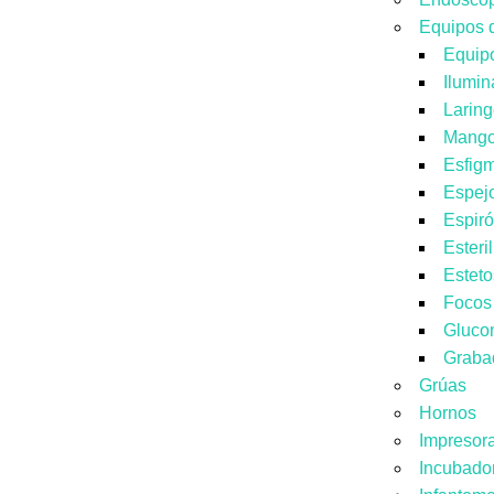
Equipos 
Equip
Ilumi
Larin
Mang
Esfig
Espej
Espir
Esteri
Estet
Focos
Gluco
Graba
Grúas
Hornos
Impresor
Incubado