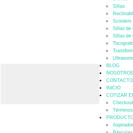
Sillas
Reclinab
Scooters
Sillas d
Sillas de
Tocograf
Transfor
Ultrasoni
BLOG
NOSOTRO
CONTACTO
INICIO
COTIZAR E
Checkou
Términos
PRODUCT
Aspirado
Básculas