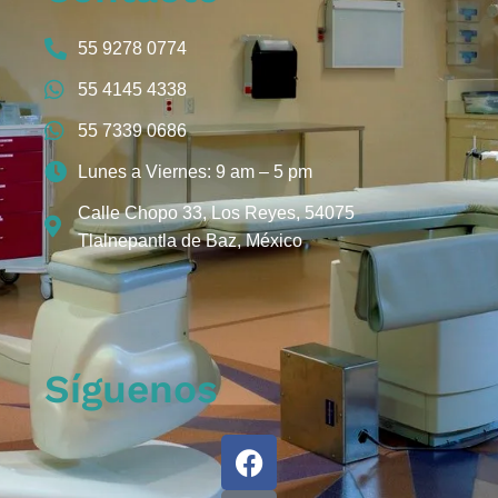
55 9278 0774
55 4145 4338
55 7339 0686
Lunes a Viernes: 9 am – 5 pm
Calle Chopo 33, Los Reyes, 54075
Tlalnepantla de Baz, México
Síguenos