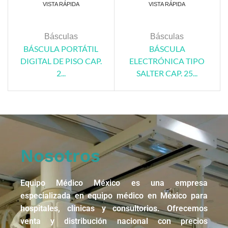
VISTA RÁPIDA
VISTA RÁPIDA
Básculas
Básculas
BÁSCULA PORTÁTIL
BÁSCULA
DIGITAL DE PISO CAP.
ELECTRÓNICA TIPO
2...
SALTER CAP. 25...
Nosotros
Equipo Médico México es una empresa
especializada en equipo médico en México para
hospitales, clínicas y consultorios. Ofrecemos
venta y distribución nacional con precios