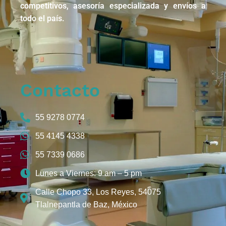
competitivos, asesoría especializada y envíos a
todo el país.
Contacto
55 9278 0774
55 4145 4338
55 7339 0686
Lunes a Viernes: 9 am – 5 pm
Calle Chopo 33, Los Reyes, 54075
Tlalnepantla de Baz, México