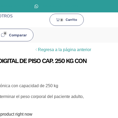
Whatsapp 55 4145 4338
Whatsapp 55 7339 0686
OTROS
Carrito
0
0
Comparar
Regresa a la página anterior
IGITAL DE PISO CAP. 250 KG CON
trónica con capacidad de 250 kg
eterminar el peso corporal del paciente adulto,
 product right now