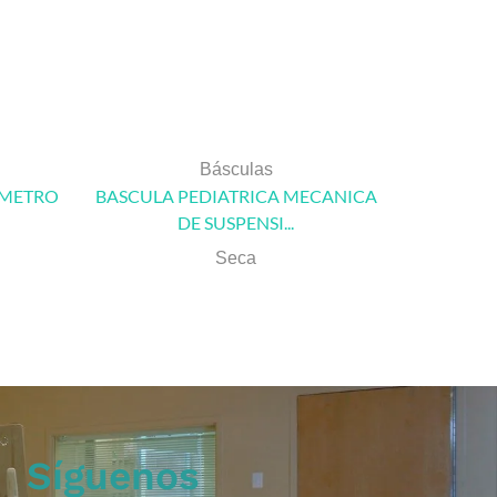
Básculas
ÍMETRO
BASCULA PEDIATRICA MECANICA
BÁSCUL
DE SUSPENSI...
Seca
Síguenos