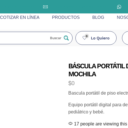
@equipomedicomexico.com
cotizaciones@equipomedicomexico.com
COTIZAR EN LÍNEA
PRODUCTOS
BLOG
NOS
0
Lo Quiero
Buscar
BÁSCULA PORTÁTIL D
MOCHILA
$
0
Bascula portátil de piso elec
Equipo portátil digital para d
pediátrico y bebé.
17 people are viewing this