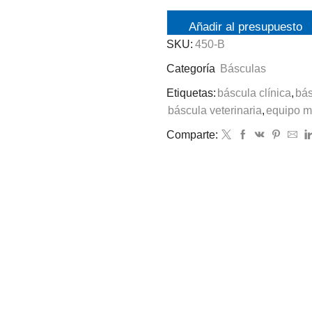
Añadir al presupuesto
SKU:
450-B
Categoría
Básculas
Etiquetas:
báscula clínica
,
bás
báscula veterinaria
,
equipo mé
Comparte: