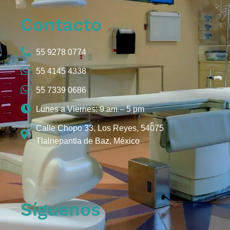
Contacto
55 9278 0774
55 4145 4338
55 7339 0686
Lunes a Viernes: 9 am – 5 pm
Calle Chopo 33, Los Reyes, 54075
Tlalnepantla de Baz, México
Síguenos