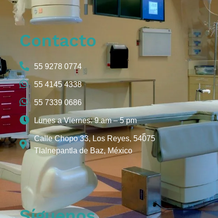
Contacto
55 9278 0774
55 4145 4338
55 7339 0686
Lunes a Viernes: 9 am – 5 pm
Calle Chopo 33, Los Reyes, 54075
Tlalnepantla de Baz, México
Síguenos