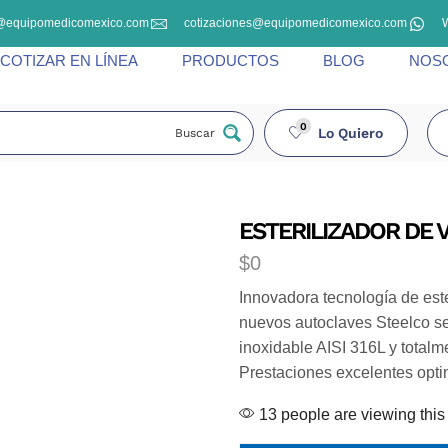
@equipomedicomexico.com
cotizaciones@equipomedicomexico.com
COTIZAR EN LÍNEA
PRODUCTOS
BLOG
NOS
0
Lo Quiero
Buscar
ESTERILIZADOR DE 
$
0
Innovadora tecnología de este
nuevos autoclaves Steelco se
inoxidable AISI 316L y totalme
Prestaciones excelentes opt
13 people are viewing this