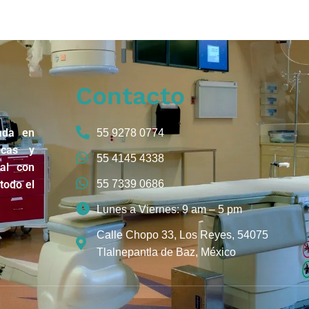
Contacto
ada en
55 9278 0774
icas y
55 4145 4338
nal con
todo el
55 7339 0686
Lunes a Viernes: 9 am – 5 pm
Calle Chopo 33, Los Reyes, 54075
Tlalnepantla de Baz, México