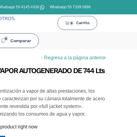
Whatsapp 55 4145 4338
Whatsapp 55 7339 0686
OTROS
Carrito
0
0
Comparar
Regresa a la página anterior
VAPOR AUTOGENERADO DE 744 Lts
rilización a vapor de altas prestaciones, los
 caracterizan por su cámara totalmente de acero
nte revestida por «full jacket system».
imizando los consumos de agua y vapor.
 product right now