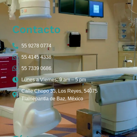
Contacto
55 9278 0774
55 4145 4338
55 7339 0686
Lunes a Viernes: 9 am – 5 pm
Calle Chopo 33, Los Reyes, 54075
Tlalnepantla de Baz, México