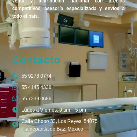
venta y distribución nacional con precios
competitivos, asesoría especializada y envíos a
todo el país.
Contacto
55 9278 0774
55 4145 4338
55 7339 0686
Lunes a Viernes: 9 am – 5 pm
Calle Chopo 33, Los Reyes, 54075
Tlalnepantla de Baz, México