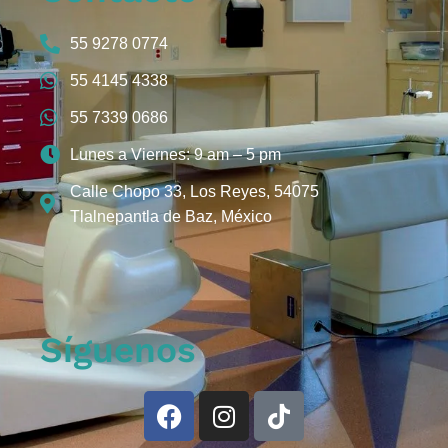
55 9278 0774
55 4145 4338
55 7339 0686
Lunes a Viernes: 9 am – 5 pm
Calle Chopo 33, Los Reyes, 54075
Tlalnepantla de Baz, México
Síguenos