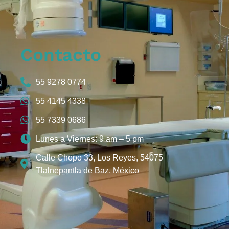
Contacto
55 9278 0774
55 4145 4338
55 7339 0686
Lunes a Viernes: 9 am – 5 pm
Calle Chopo 33, Los Reyes, 54075
Tlalnepantla de Baz, México