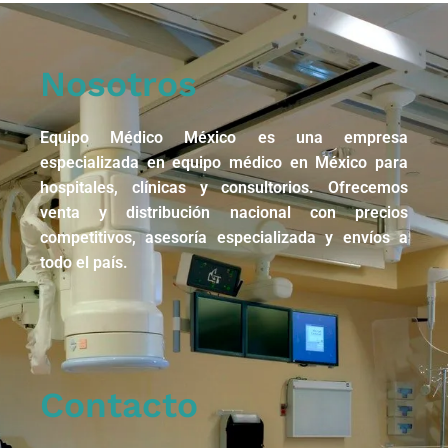
Nosotros
Equipo Médico México es una empresa
especializada en equipo médico en México para
hospitales, clínicas y consultorios. Ofrecemos
venta y distribución nacional con precios
competitivos, asesoría especializada y envíos a
todo el país.
Contacto