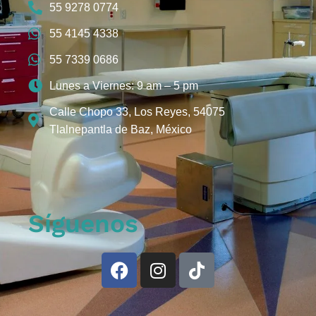
55 9278 0774
55 4145 4338
55 7339 0686
Lunes a Viernes: 9 am – 5 pm
Calle Chopo 33, Los Reyes, 54075
Tlalnepantla de Baz, México
Síguenos