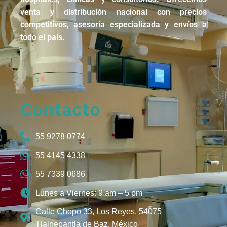
venta y distribución nacional con precios
competitivos, asesoría especializada y envíos a
todo el país.
Contacto
55 9278 0774
55 4145 4338
55 7339 0686
Lunes a Viernes: 9 am – 5 pm
Calle Chopo 33, Los Reyes, 54075
Tlalnepantla de Baz, México