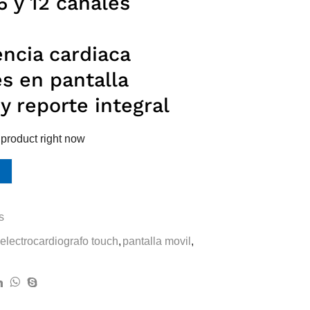
6 y 12 canales
ncia cardiaca
es en pantalla
y reporte integral
 product right now
s
electrocardiografo touch
,
pantalla movil
,