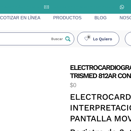
@equipomedicomexico.com
cotizaciones@equipomedicomexico.com
COTIZAR EN LÍNEA
PRODUCTOS
BLOG
NOS
0
Lo Quiero
Buscar
ELECTROCARDIOGRA
TRISMED 812AR CON
$
0
ELECTROCARD
INTERPRETACI
PANTALLA MOV