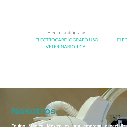
Electrocardiógrafos
ELECTROCARDIOGRAFO USO
ELE
VETERINARIO 1 CA...
Nosotros
Equipo Médico México es una empresa especializ