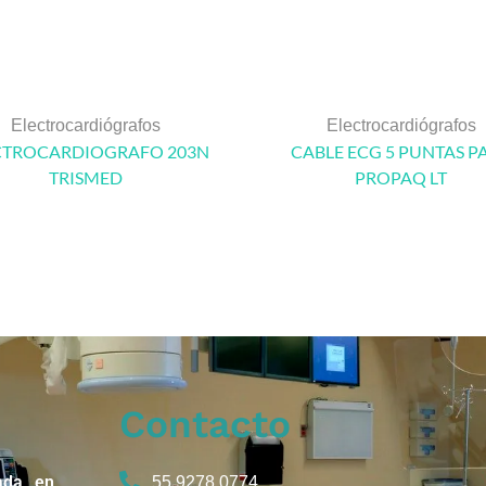
Electrocardiógrafos
Electrocardiógrafos
CTROCARDIOGRAFO 203N
CABLE ECG 5 PUNTAS P
TRISMED
PROPAQ LT
Contacto
ada en
55 9278 0774