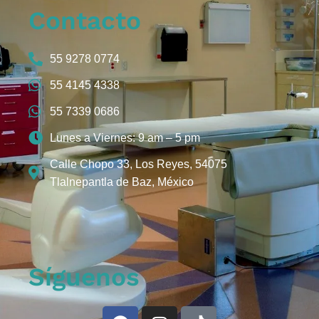
Contacto
55 9278 0774
55 4145 4338
55 7339 0686
Lunes a Viernes: 9 am – 5 pm
Calle Chopo 33, Los Reyes, 54075
Tlalnepantla de Baz, México
Síguenos