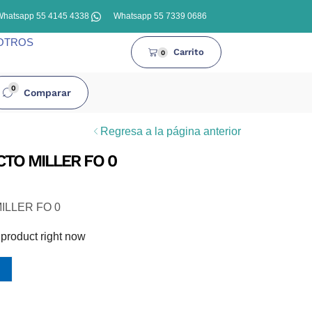
Whatsapp 55 4145 4338
Whatsapp 55 7339 0686
OTROS
Carrito
0
0
Comparar
Regresa a la página anterior
TO MILLER FO 0
ILLER FO 0
 product right now