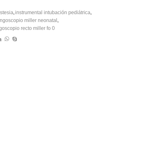
stesia
,
instrumental intubación pediátrica
,
ingoscopio miller neonatal
,
goscopio recto miller fo 0