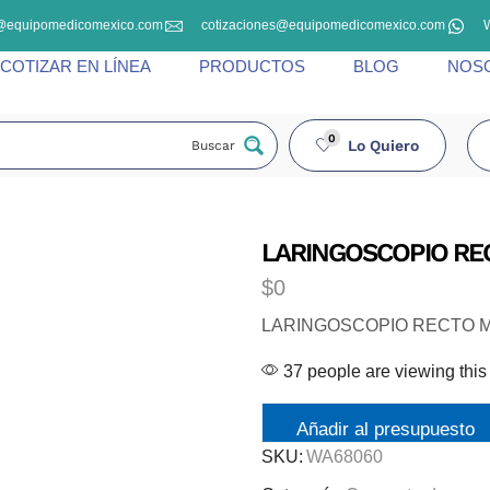
@equipomedicomexico.com
cotizaciones@equipomedicomexico.com
COTIZAR EN LÍNEA
PRODUCTOS
BLOG
NOS
0
Lo Quiero
Buscar
LARINGOSCOPIO REC
$
0
LARINGOSCOPIO RECTO M
37 people are viewing this
Añadir al presupuesto
SKU:
WA68060