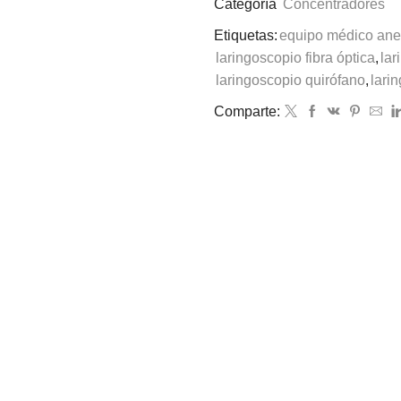
Categoría
Concentradores
Etiquetas:
equipo médico ane
laringoscopio fibra óptica
,
lar
laringoscopio quirófano
,
larin
Comparte: