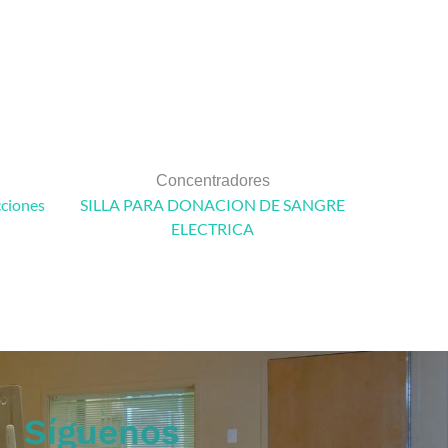
Concentradores
cciones
SILLA PARA DONACION DE SANGRE
BARELL
ELECTRICA
Síguenos